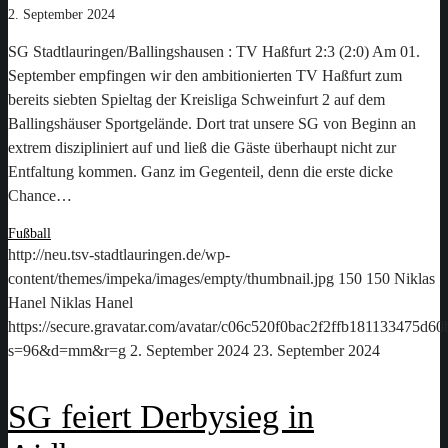
2. September 2024
SG Stadtlauringen/Ballingshausen : TV Haßfurt 2:3 (2:0) Am 01.
September empfingen wir den ambitionierten TV Haßfurt zum
bereits siebten Spieltag der Kreisliga Schweinfurt 2 auf dem
Ballingshäuser Sportgelände. Dort trat unsere SG von Beginn an
extrem diszipliniert auf und ließ die Gäste überhaupt nicht zur
Entfaltung kommen. Ganz im Gegenteil, denn die erste dicke
Chance…
Fußball
http://neu.tsv-stadtlauringen.de/wp-
content/themes/impeka/images/empty/thumbnail.jpg
150
150
Niklas
Hanel
Niklas Hanel
https://secure.gravatar.com/avatar/c06c520f0bac2f2ffb181133475d
s=96&d=mm&r=g
2. September 2024
23. September 2024
SG feiert Derbysieg in