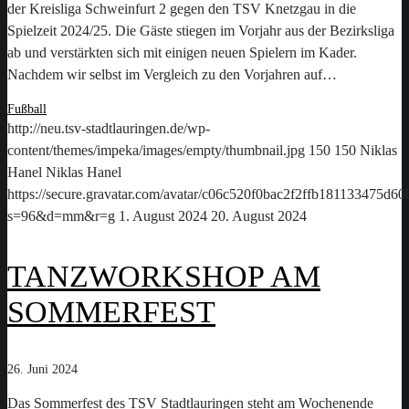
der Kreisliga Schweinfurt 2 gegen den TSV Knetzgau in die
Spielzeit 2024/25. Die Gäste stiegen im Vorjahr aus der Bezirksliga
ab und verstärkten sich mit einigen neuen Spielern im Kader.
Nachdem wir selbst im Vergleich zu den Vorjahren auf…
Fußball
http://neu.tsv-stadtlauringen.de/wp-
content/themes/impeka/images/empty/thumbnail.jpg
150
150
Niklas
Hanel
Niklas Hanel
https://secure.gravatar.com/avatar/c06c520f0bac2f2ffb181133475d
s=96&d=mm&r=g
1. August 2024
20. August 2024
TANZWORKSHOP AM
SOMMERFEST
26. Juni 2024
Das Sommerfest des TSV Stadtlauringen steht am Wochenende