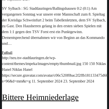
SV Sylbach : SG Stadtlauringen/Ballingshausen 0:2 (0:1) Am
vergangenen Sonntag war unsere erste Mannschaft zum 8. Spieltag
der Kreisliga Schweinfurt 2 beim Tabellenletzten, dem SV Sylbach,
zu Gast. Den Hausherren gelang in den ersten sieben Spielen mit
dem 1:1 gegen den TSV Forst erst ein Punktgewinn.
Dementsprechend übernahmen wir von Beginn an das Kommando
und…
Fußball
http://neu.tsv-stadtlauringen.de/wp-
content/themes/impeka/images/empty/thumbnail.jpg
150
150
Niklas
Hanel
Niklas Hanel
https://secure.gravatar.com/avatar/c06c520f0bac2f2ffb181133475d
s=96&d=mm&r=g
11. September 2024
23. September 2024
Bittere Heimniederlage