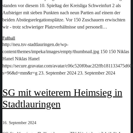
standen vor diesem 10. Spieltag der Kreisliga Schweinfurt 2 als
Aufsteiger mit sieben Punkten nach neun Partien auf einem der
beiden Abstiegsrelegationsplätze. Vor 150 Zuschauern erwischten
wir - trotz schwieriger Platzverhältnisse und personell…
Fußball
http://neu.tsv-stadtlauringen.de/wp-
content/themes/impeka/images/empty/thumbnail.jpg
150
150
Niklas
Hanel
Niklas Hanel
https://secure.gravatar.com/avatar/c06c520f0bac2f2ffb181133475d
s=96&d=mm&r=g
23. September 2024
23. September 2024
SG mit weiterem Heimsieg in
Stadtlauringen
16. September 2024