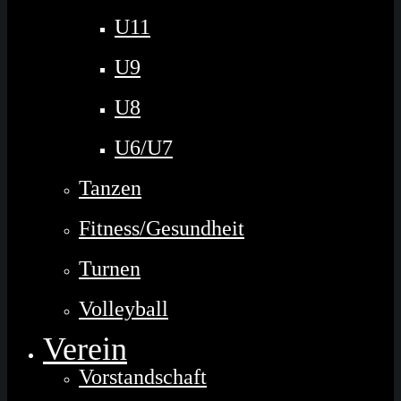
U11
U9
U8
U6/U7
Tanzen
Fitness/Gesundheit
Turnen
Volleyball
Verein
Vorstandschaft