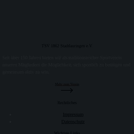
TSV 1862 Stadtlauringen e.V.
Seit über 150 Jahren bieten wir als traditionsreicher Sportverein
unseren Mitgliedern die Möglichkeit, sich sportlich zu betätigen und
gemeinsam aktiv zu sein.
Mehr zum Verein
Rechtliches
Impressum
Datenschutz
Wichtige Links