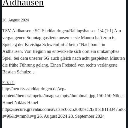
Aidhausen
26. August 2024
TSV Aidhausen : SG Stadtlauringen/Ballingshausen 1:4 (1:1) Am
vergangenen Sonntag gastierte unsere erste Mannschaft zum 6.
Spieltag der Kreisliga Schweinfurt 2 beim "Nachbarn" in
Aidhausen. Von Beginn an entwickelte sich dort ein umkämpftes
Spiel, bei dem unserer SG auch gleich nach acht gespielten Minuten
die frühe Führung gelang. Einen Freistoß von rechts verlängerte
Bastian Schulze…
Fußball
http://neu.tsv-stadtlauringen.de/wp-
content/themes/impeka/images/empty/thumbnail.jpg
150
150
Niklas
Hanel
Niklas Hanel
https://secure.gravatar.com/avatar/c06c520f0bac2f2ffb181133475d
s=96&d=mm&r=g
26. August 2024
23. September 2024