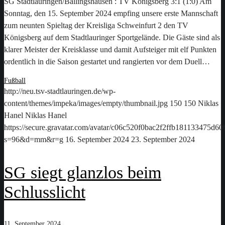
SG Stadtlauringen/Ballingshausen : TV Königsberg 3:1 (1:0) Am
Sonntag, den 15. September 2024 empfing unsere erste Mannschaft
zum neunten Spieltag der Kreisliga Schweinfurt 2 den TV
Königsberg auf dem Stadtlauringer Sportgelände. Die Gäste sind als
klarer Meister der Kreisklasse und damit Aufsteiger mit elf Punkten
ordentlich in die Saison gestartet und rangierten vor dem Duell…
Fußball
http://neu.tsv-stadtlauringen.de/wp-
content/themes/impeka/images/empty/thumbnail.jpg
150
150
Niklas
Hanel
Niklas Hanel
https://secure.gravatar.com/avatar/c06c520f0bac2f2ffb181133475d
s=96&d=mm&r=g
16. September 2024
23. September 2024
SG siegt glanzlos beim
Schlusslicht
11. September 2024