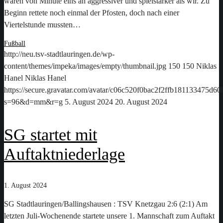
waren von Minute eins an aggressiver und spielstärker als wir. Zu
Beginn rettete noch einmal der Pfosten, doch nach einer
Viertelstunde mussten…
Fußball
http://neu.tsv-stadtlauringen.de/wp-
content/themes/impeka/images/empty/thumbnail.jpg
150
150
Niklas
Hanel
Niklas Hanel
https://secure.gravatar.com/avatar/c06c520f0bac2f2ffb181133475d
s=96&d=mm&r=g
5. August 2024
20. August 2024
SG startet mit
Auftaktniederlage
1. August 2024
SG Stadtlauringen/Ballingshausen : TSV Knetzgau 2:6 (2:1) Am
letzten Juli-Wochenende startete unsere 1. Mannschaft zum Auftakt