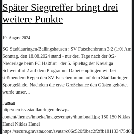
Später Siegtreffer bringt drei
weitere Punkte
19. August 2024
SG Stadtlauringen/Ballingshausen : SV Fatschenbrunn 3:2 (1:0) Am
Sonntag, den 18.08.2024 stand - nur drei Tage nach der 0:2-
Niederlage beim FC Haßfurt - der 5. Spieltag der Kreisliga
Schweinfurt 2 auf dem Programm. Dabei empfingen wir bei
strömendem Regen den SV Fatschenbrunn auf dem Stadtlauringer
Sportgelände. Nachdem die erste Großchance den Gästen gehörte,
wurde unser…
Fußball
http://neu.tsv-stadtlauringen.de/wp-
content/themes/impeka/images/empty/thumbnail.jpg
150
150
Niklas
Hanel
Niklas Hanel
https://secure.gravatar.com/avatar/c06c520f0bac2f2ffb181133475d