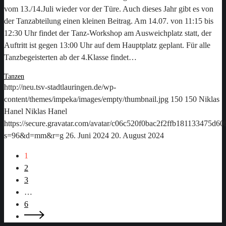
vom 13./14.Juli wieder vor der Türe. Auch dieses Jahr gibt es von
der Tanzabteilung einen kleinen Beitrag. Am 14.07. von 11:15 bis
12:30 Uhr findet der Tanz-Workshop am Ausweichplatz statt, der
Auftritt ist gegen 13:00 Uhr auf dem Hauptplatz geplant. Für alle
Tanzbegeisterten ab der 4.Klasse findet…
Tanzen
http://neu.tsv-stadtlauringen.de/wp-
content/themes/impeka/images/empty/thumbnail.jpg
150
150
Niklas
Hanel
Niklas Hanel
https://secure.gravatar.com/avatar/c06c520f0bac2f2ffb181133475d
s=96&d=mm&r=g
26. Juni 2024
20. August 2024
1
2
3
…
6