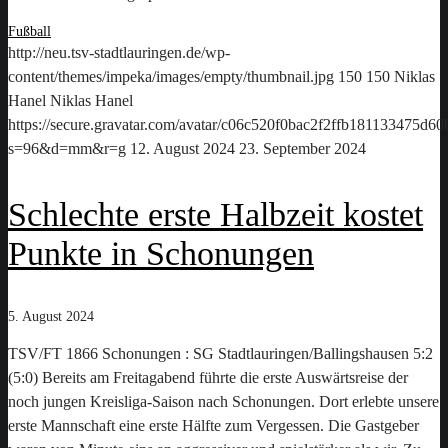
Fußball
http://neu.tsv-stadtlauringen.de/wp-
content/themes/impeka/images/empty/thumbnail.jpg
150
150
Niklas
Hanel
Niklas Hanel
https://secure.gravatar.com/avatar/c06c520f0bac2f2ffb181133475d
s=96&d=mm&r=g
12. August 2024
23. September 2024
Schlechte erste Halbzeit kostet
Punkte in Schonungen
5. August 2024
TSV/FT 1866 Schonungen : SG Stadtlauringen/Ballingshausen 5:2
(5:0) Bereits am Freitagabend führte die erste Auswärtsreise der
noch jungen Kreisliga-Saison nach Schonungen. Dort erlebte unsere
erste Mannschaft eine erste Hälfte zum Vergessen. Die Gastgeber